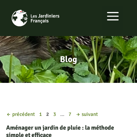
Aller
au
MENU
contenu
Blog
Page
Page
Page
Page
←
précédent
1
2
3
…
7
→
suivant
Aménager un jardin de pluie : la méthode
simple et efficace