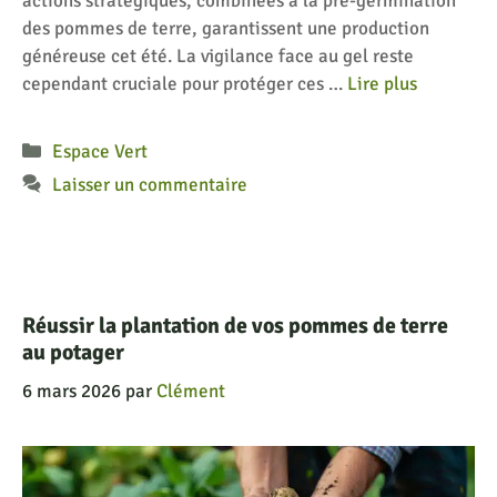
actions stratégiques, combinées à la pré-germination
des pommes de terre, garantissent une production
généreuse cet été. La vigilance face au gel reste
cependant cruciale pour protéger ces …
Lire plus
Catégories
Espace Vert
Laisser un commentaire
Réussir la plantation de vos pommes de terre
au potager
6 mars 2026
par
Clément