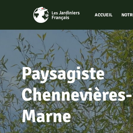
Aller
au
ACCUEIL
NOTR
contenu
Paysagiste
Chennevières-
Marne