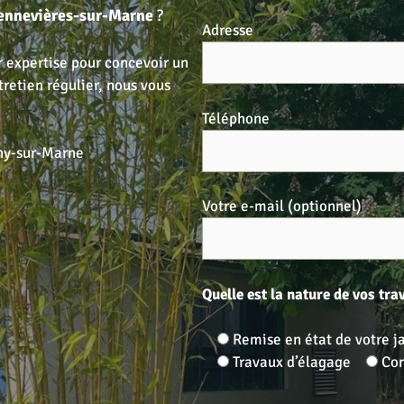
ennevières-sur-Marne
?
Adresse
r expertise pour concevoir un
tretien régulier, nous vous
Téléphone
ny-sur-Marne
Votre e-mail (optionnel)
Quelle est la nature de vos tra
Remise en état de votre j
Travaux d’élagage
Con