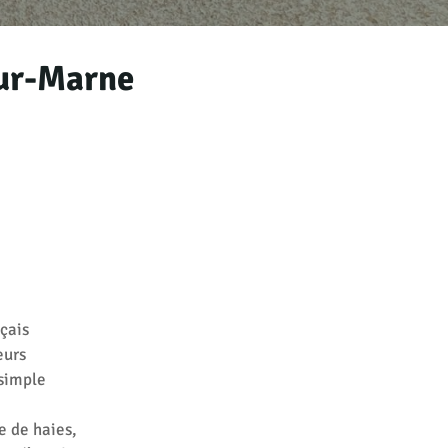
ur-Marne
nçais
eurs
 simple
e de haies,