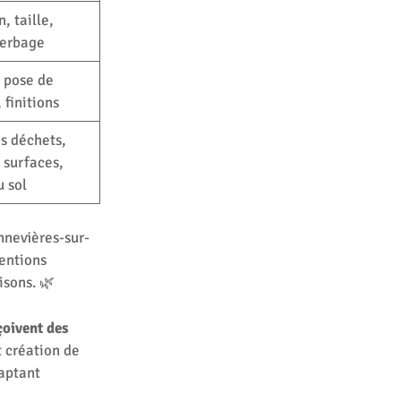
, taille,
herbage
 pose de
 finitions
s déchets,
 surfaces,
 sol
nnevières-sur-
ventions
isons. 🌿
oivent des
 création de
daptant