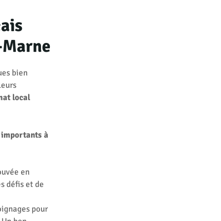
çais
r-Marne
ues bien
leurs
mat local
s importants à
ouvée en
s défis et de
moignages pour