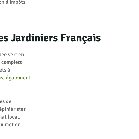
ion d’impôts
es Jardiniers Français
ace vert en
s complets
ets à
is, également
ues de
épiniéristes
at local.
ui met en