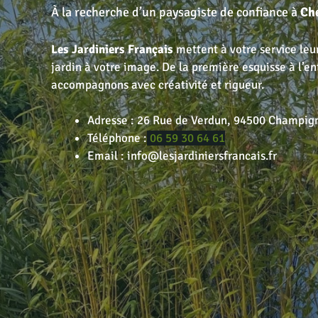
À la recherche d’un paysagiste de confiance à
Ch
Les Jardiniers Français
mettent à votre service leu
jardin à votre image. De la première esquisse à l’en
accompagnons avec créativité et rigueur.
Adresse : 26 Rue de Verdun, 94500 Champig
Téléphone :
06 59 30 64 61
Email : info@lesjardiniersfrancais.fr