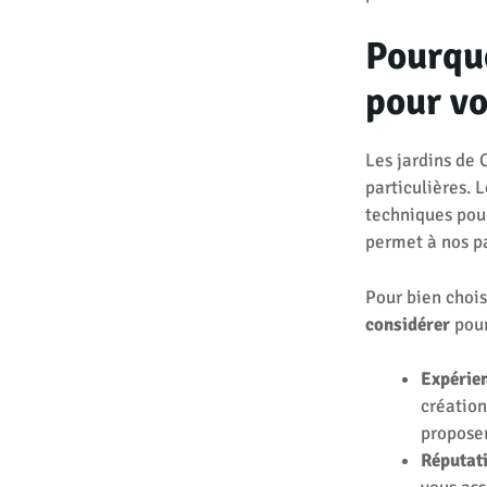
Pourquo
pour vo
Les jardins de 
particulières. 
techniques pour
permet à nos pa
Pour bien chois
considérer
pour
Expérien
création
proposer
Réputat