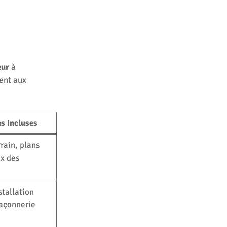
eur
à
ent aux
s Incluses
rain, plans
ix des
stallation
açonnerie