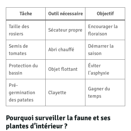
Tâche
Outil nécessaire
Objectif
Taille des
Encourager la
Sécateur propre
rosiers
floraison
Semis de
Démarrer la
Abri chauffé
tomates
saison
Protection du
Éviter
Objet flottant
bassin
l’asphyxie
Pré-
Gagner du
germination
Clayette
temps
des patates
Pourquoi surveiller la faune et ses
plantes d’intérieur ?