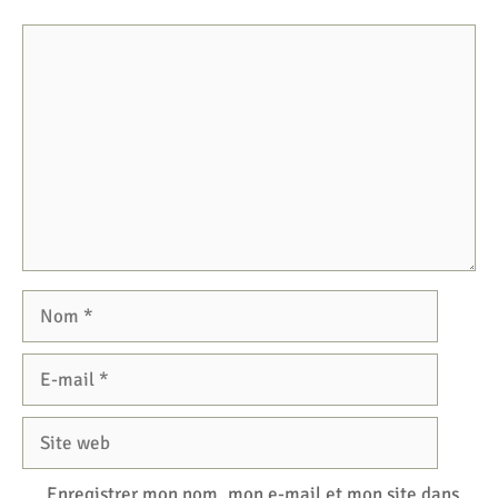
Commentaire
Nom
E-
mail
Site
web
Enregistrer mon nom, mon e-mail et mon site dans