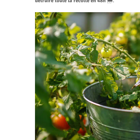
détruire toute la récolte en 48h
🌧️.