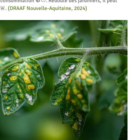
a consommation 🚫🍅. Redouté des jardiniers, il peut
 🚨.
(DRAAF Nouvelle-Aquitaine, 2024)