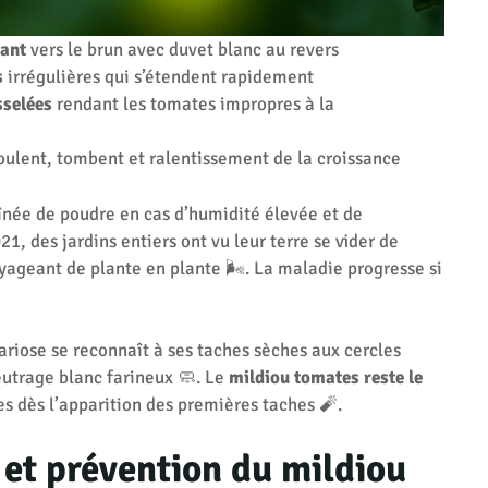
uant
vers le brun avec duvet blanc au revers
s
irrégulières qui s’étendent rapidement
sselées
rendant les tomates impropres à la
nroulent, tombent et ralentissement de la croissance
née de poudre en cas d’humidité élevée et de
1, des jardins entiers ont vu leur terre se vider de
ageant de plante en plante 🌬️. La maladie progresse si
nariose se reconnaît à ses taches sèches aux cercles
eutrage blanc farineux 🧼. Le
mildiou tomates reste le
es dès l’apparition des premières taches 🧨.
 et prévention du mildiou