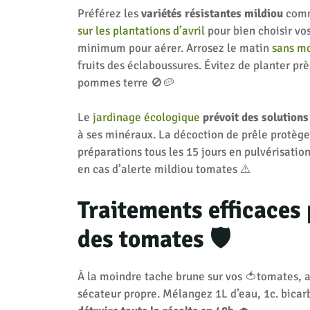
Préférez les
variétés résistantes mildiou
comme
sur les plantations d’avril
pour bien choisir vo
minimum pour aérer. Arrosez le matin
sans mo
fruits des éclaboussures. Évitez de planter pr
pommes terre 🚫🥔
Le
jardinage écologique
prévoit des solutions
à ses minéraux. La décoction de prêle protège
préparations tous les 15 jours en pulvérisatio
en cas d’alerte mildiou tomates ⚠️
Traitements efficaces
des tomates 🛡️
À la moindre tache brune sur vos 🍅tomates, a
sécateur propre. Mélangez 1L d’eau, 1c. bicar