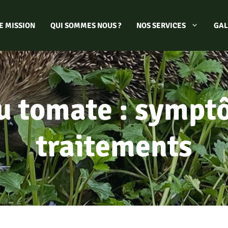
E MISSION
QUI SOMMES NOUS ?
NOS SERVICES
GAL
u tomate : sympt
traitements