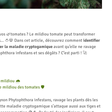
vos 🌿tomates ? Le mildiou tomate peut transformer
s… 🍅💀 Dans cet article, découvrez comment
identifier
er la maladie cryptogamique
avant qu’elle ne ravage
phthora infestans et ses dégâts ? C’est parti ! 🚀
 mildiou 🌧️
e mildiou des tomates 🛡️
ignon
Phytophthora infestans
, ravage les plants dès les
Cette maladie cryptogamique s’attaque aussi aux tiges et