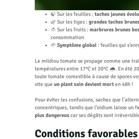
🍃 Sur les feuilles :
taches jaunes évol
🌿 Sur les tiges :
grandes taches brune
🍅 Sur les fruits :
marbrures brunes bo
consommation
🌱
Symptôme global
: feuilles qui s’e
Le mildiou tomate se propage comme une traî
températures entre 17°C et 20°C 🌧️. En été 202
toute tomate comestible à cause de spores voy
vite que
un plant sain devient mort
en 48h !
Pour éviter les confusions, sachez que l’alter
concentriques, tandis que l’oïdium laisse un f
plus dangereux
car ses dégâts sont irréversibl
Conditions favorables