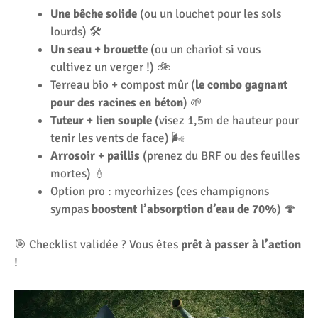
Une bêche solide
(ou un louchet pour les sols
lourds) 🛠️
Un seau + brouette
(ou un chariot si vous
cultivez un verger !) 🚲
Terreau bio + compost mûr (
le combo gagnant
pour des racines en béton
) 🌱
Tuteur + lien souple
(visez 1,5m de hauteur pour
tenir les vents de face) 🌬️
Arrosoir + paillis
(prenez du BRF ou des feuilles
mortes) 💧
Option pro : mycorhizes (ces champignons
sympas
boostent l’absorption d’eau de 70%
) 🍄
🎯 Checklist validée ? Vous êtes
prêt à passer à l’action
!