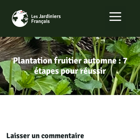
Aller
au
MENU
contenu
Plantation fruitier automne : 7
étapes pour réussir
Laisser un commentaire