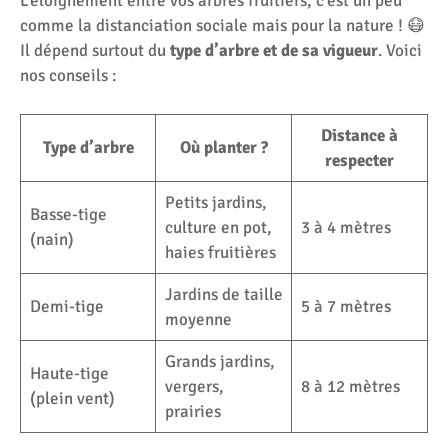
L’éloignement entre vos arbres fruitiers, c’est un peu
comme la distanciation sociale mais pour la nature ! 😷
Il dépend surtout du
type d’arbre et de sa vigueur
. Voici
nos conseils :
Distance à
Type d’arbre
Où planter ?
respecter
Petits jardins,
Basse-tige
culture en pot,
3 à 4 mètres
(nain)
haies fruitières
Jardins de taille
Demi-tige
5 à 7 mètres
moyenne
Grands jardins,
Haute-tige
vergers,
8 à 12 mètres
(plein vent)
prairies