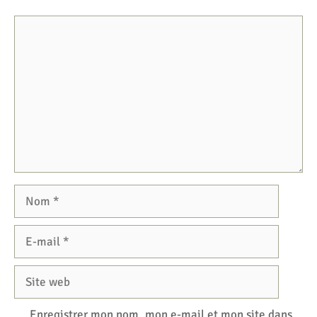
Commentaire
Nom
E-
mail
Site
web
Enregistrer mon nom, mon e-mail et mon site dans