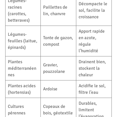
Légumes-
Décompacte le
racines
Paillettes de
sol, facilite la
(carottes,
lin, chanvre
croissance
betteraves)
Apport rapide
Légumes-
Tonte de gazon,
en azote,
feuilles (laitue,
compost
régule
épinards)
l’humidité
Plantes
Drainent bien,
Gravier,
méditerranéen
stockent la
pouzzolane
nes
chaleur
Plantes acides
Acidifie le sol,
Ardoise
(hortensias)
filtre l’eau
Durables,
Cultures
Copeaux de
limitent
pérennes
bois, géotextile
l’évaporation