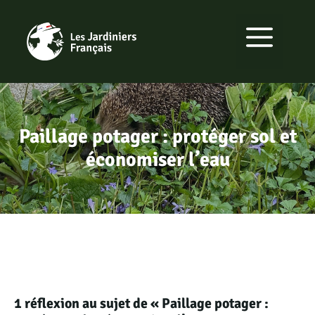
Aller
au
MENU
contenu
Paillage potager : protéger sol et
économiser l’eau
1 réflexion au sujet de « Paillage potager :